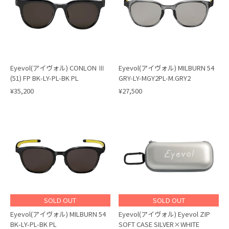
Eyevol(アイヴォル) CONLON Ⅲ
Eyevol(アイヴォル) MILBURN 54
(51) FP BK-LY-PL-BK PL
GRY-LY-MGY2PL-M.GRY2
¥35,200
¥27,500
SOLD OUT
SOLD OUT
Eyevol(アイヴォル) MILBURN 54
Eyevol(アイヴォル) Eyevol ZIP
BK-LY-PL-BK PL
SOFT CASE SILVER×WHITE