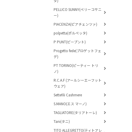
ダ)
PELLICO SUNNY(ペリーコサニ
ー)
PIACENZA(ピアチェンツァ)
polpetta(ポルペッタ)
P PUNT(ピープント)
Progetto fede(プロゲットフェ
デ)
PT TORINO(ピーティー トリ
ノ)
R.C.A.F (アールシーエーフット
ウェア)
Settefili Cashmere
S.MANO(エス マーノ)
TAGLIATORE(タリアトーレ)
Tani(タニ)
TITO ALLEGRETTO(ティトアレ