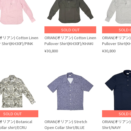
SOLD OUT
SOLD 
オリアン) Cotton Linen
ORIAN(オリアン) Cotton Linen
ORIAN(オリアン) C
r Shirt(KH30F)/PINK
Pullover Shirt(KH30F)/KHAKI
Pullover Shirt(K
¥30,800
¥30,800
SOLD OUT
SOLD 
オリアン) Botanical
ORIAN(オリアン) Stretch
ORIAN(オリアン) S
llar shirt/ECRU
Open Collar Shirt/BLUE
Shirt/NAVY