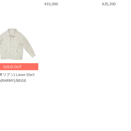
¥33,000
¥25,300
SOLD OUT
オリアン) Linen Shirt
n(RARMY)/BEIGE