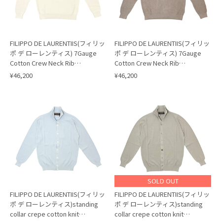
FILIPPO DE LAURENTIIS(フィリッ
FILIPPO DE LAURENTIIS(フィリッ
ポ デ ローレンティス) 7Gauge
ポ デ ローレンティス) 7Gauge
Cotton Crew Neck Rib
Cotton Crew Neck Rib
Knit(GC1ML58) /WHITE(020)
Knit(GC1ML58) /GREIGE(920)
¥46,200
¥46,200
SOLD OUT
FILIPPO DE LAURENTIIS(フィリッ
FILIPPO DE LAURENTIIS(フィリッ
ポ デ ローレンティス)standing
ポ デ ローレンティス)standing
collar crepe cotton knit
collar crepe cotton knit