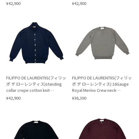
cardigan/SAX(800)
cardigan/GREIGE(902)
¥42,900
¥42,900
FILIPPO DE LAURENTIIS(フィリッ
FILIPPO DE LAURENTIIS(フィリッ
ポ デ ローレンティス)standing
ポ デ ローレンティス) 16Gauge
collar crepe cotton knit
Royal Merino Crew neck
cardigan/NAVY(890)
Knit/GREIGE(920)
¥42,900
¥36,300