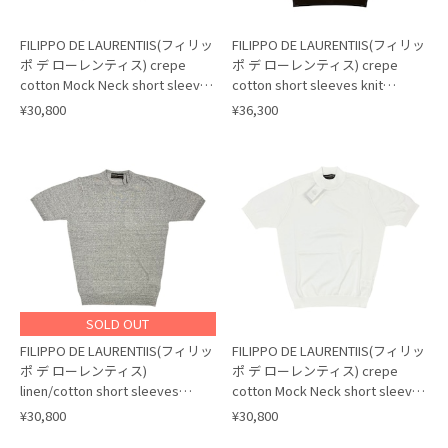
FILIPPO DE LAURENTIIS(フィリッ
FILIPPO DE LAURENTIIS(フィリッ
ポ デ ローレンティス) crepe
ポ デ ローレンティス) crepe
cotton Mock Neck short sleeves
cotton short sleeves knit
knit/BROWN(190)
polo/BROWN(190)
¥30,800
¥36,300
SOLD OUT
FILIPPO DE LAURENTIIS(フィリッ
FILIPPO DE LAURENTIIS(フィリッ
ポ デ ローレンティス)
ポ デ ローレンティス) crepe
linen/cotton short sleeves
cotton Mock Neck short sleeves
knit/GRAY MIX(903)
knit/WHITE(001)
¥30,800
¥30,800