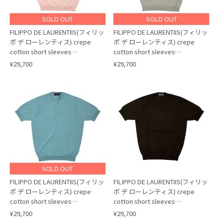
SOLD OUT
SOLD OUT
FILIPPO DE LAURENTIIS(フィリッ
FILIPPO DE LAURENTIIS(フィリッ
ポ デ ローレンティス) crepe
ポ デ ローレンティス) crepe
cotton short sleeves
cotton short sleeves
knit/PINK(320)
knit/GREIGE(902)
¥29,700
¥29,700
SOLD OUT
FILIPPO DE LAURENTIIS(フィリッ
FILIPPO DE LAURENTIIS(フィリッ
ポ デ ローレンティス) crepe
ポ デ ローレンティス) crepe
cotton short sleeves
cotton short sleeves
knit/TURQUOISE(730)
knit/BROWN(190)
¥29,700
¥29,700