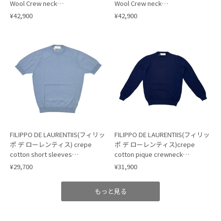
Wool Crew neck
Wool Crew neck
Knit(GC3ML47)/BLUE(871)
Knit(GC3ML47)/GREIGE(925)
¥42,900
¥42,900
FILIPPO DE LAURENTIIS(フィリッ
FILIPPO DE LAURENTIIS(フィリッ
ポ デ ローレンティス) crepe
ポ デ ローレンティス)crepe
cotton short sleeves
cotton pique crewneck
knit/SAX(811)
knit/NAVY(880)
¥29,700
¥31,900
もっと見る