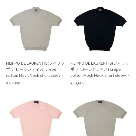
FILIPPO DE LAURENTIIS(フィリッ
FILIPPO DE LAURENTIIS(フィリッ
ポ デ ローレンティス) crepe
ポ デ ローレンティス) crepe
cotton Mock Neck short sleeves
cotton Mock Neck short sleeves
knit/GREIGE(902)
knit/BLACK(990)
¥30,800
¥30,800