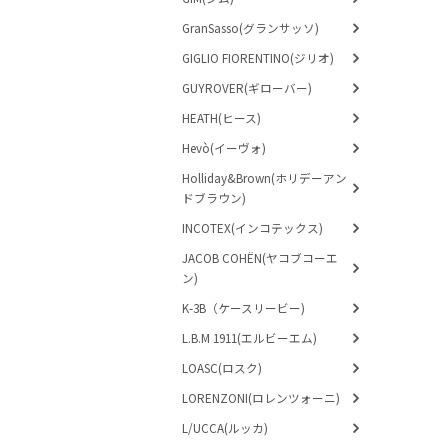
GranSasso(グランサッソ)
GIGLIO FIORENTINO(ジリオ)
GUYROVER(ギローバー)
HEATH(ヒース)
Hevò(イーヴォ)
Holliday&Brown(ホリデーアン
ドブラウン)
INCOTEX(インコテックス)
JACOB COHËN(ヤコブコーエ
ン)
K-3B（ケースリービー)
L.B.M 1911(エルビーエム)
LOASC(ロスク)
LORENZONI(ロレンツォーニ)
L/UCCA(ルッカ)