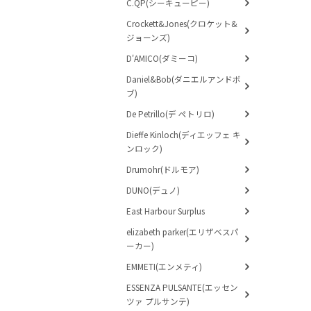
C.QP(シーキューピー)
Crockett&Jones(クロケット&
ジョーンズ)
D'AMICO(ダミーコ)
Daniel&Bob(ダニエルアンドボ
ブ)
De Petrillo(デ ペトリロ)
Dieffe Kinloch(ディエッフェ キ
ンロック)
Drumohr(ドルモア)
DUNO(デュノ)
East Harbour Surplus
elizabeth parker(エリザベスパ
ーカー)
EMMETI(エンメティ)
ESSENZA PULSANTE(エッセン
ツァ プルサンテ)