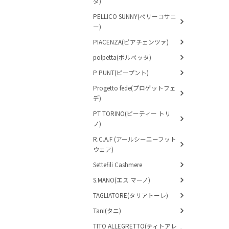
ダ)
PELLICO SUNNY(ペリーコサニ
ー)
PIACENZA(ピアチェンツァ)
polpetta(ポルペッタ)
P PUNT(ピープント)
Progetto fede(プロゲットフェ
デ)
PT TORINO(ピーティー トリ
ノ)
R.C.A.F (アールシーエーフット
ウェア)
Settefili Cashmere
S.MANO(エス マーノ)
TAGLIATORE(タリアトーレ)
Tani(タニ)
TITO ALLEGRETTO(ティトアレ