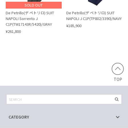
SOLD OUT
De Petrillo(デ ペトリロ) SUIT
De Petrillo(デ ペトリロ) SUIT
NAPOLI Sorrento J
NAPOLI J C1P(TP802/3390)/NAVY
C1P(TW17143R/5420)/GRAY
¥185,900
¥261,800
TOP
CATEGORY