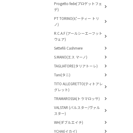
Progetto fede(プロゲットフェ
デ)
PT TORINO(ピーティー トリ
ノ)
R.C.A.F (アールシーエーフット
ウェア)
Settefili Cashmere
S.MANO(エス マーノ)
TAGLIATORE(タリアトーレ)
Tani(タニ)
TITO ALLEGRETTO(ティトアレ
グレット)
TRAMAROSSA(トラマロッサ)
VALSTAR (バルスター/ヴァル
スター)
WH(ダブルエイチ)
YCHAI(イカイ)