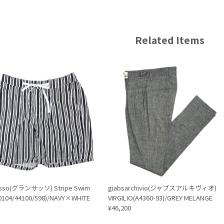
Related Items
asso(グランサッソ) Stripe Swim
giabsarchivio(ジャブスアルキヴィオ)
0104/44100/598)/NAVY×WHITE
VIRGILIO(A4360-93)/GREY MELANGE
¥46,200