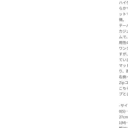
ハイ
らか
ット
徴。
テー
カジ
ムで
用性
ワン
すが
てい
マッ
り、
右側
Zi
こち
プと
-サイ
0(S
27c
1(M