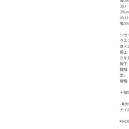
幅28
2(L
29c
3(L
幅30
〜サ
ウエ
値×
股上
さを
股下
腿幅
定。
裾幅
＊個
-素材
ナイ
MADE